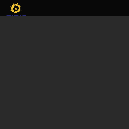
HOME
PERUSAHAAN
RUANG PUBLIK
PRODUK & JASA
KARIR
E-WBS