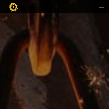
HOME
PERUSAHAAN
RUANG PUBLIK
PRODUK & JASA
KARIR
E-WBS