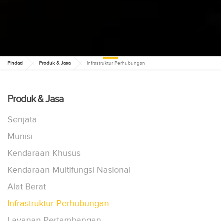
Pindad
Produk & Jasa
Infrastruktur Perhubungan
INFRASTRUKTUR
PERHUBUNGAN
Produk & Jasa
Senjata
Munisi
Kendaraan Khusus
Kendaraan Multifungsi Nasional
Alat Berat
Infrastruktur Perhubungan
Layanan Pertambangan