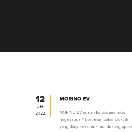
12
MORINO EV
Des
MORINO EV adalah kendaraan taktis
2022
ringan roda 4 berbahan bakar elektrik
yang ditujukan untuk mendukung opera