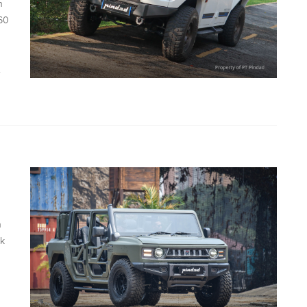
n
60
.
n
uk