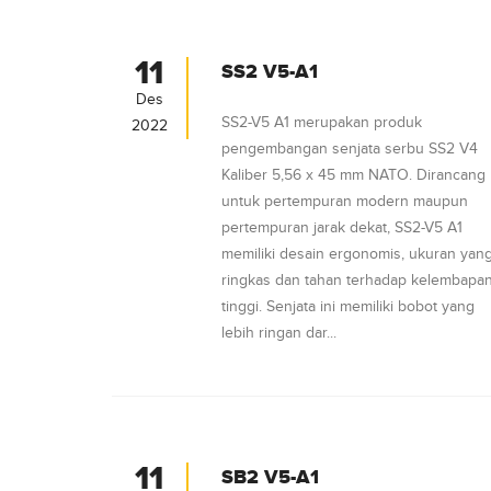
11
SS2 V5-A1
Des
SS2-V5 A1 merupakan produk
2022
pengembangan senjata serbu SS2 V4
Kaliber 5,56 x 45 mm NATO. Dirancang
untuk pertempuran modern maupun
pertempuran jarak dekat, SS2-V5 A1
memiliki desain ergonomis, ukuran yan
ringkas dan tahan terhadap kelembapa
tinggi. Senjata ini memiliki bobot yang
lebih ringan dar...
11
SB2 V5-A1