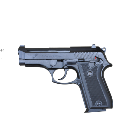
ber
,