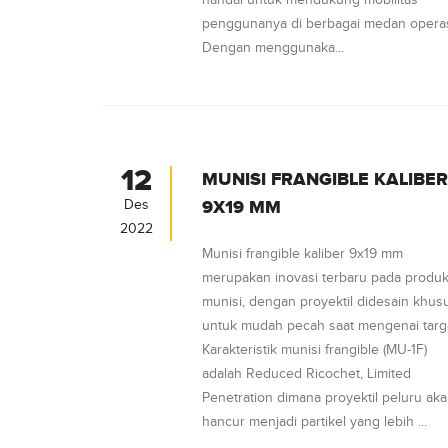
handal untuk mendukung mobilitas
penggunanya di berbagai medan operas
Dengan menggunaka...
12
MUNISI FRANGIBLE KALIBER
Des
9X19 MM
2022
Munisi frangible kaliber 9x19 mm
merupakan inovasi terbaru pada produ
munisi, dengan proyektil didesain khus
untuk mudah pecah saat mengenai targ
Karakteristik munisi frangible (MU-1F)
adalah Reduced Ricochet, Limited
Penetration dimana proyektil peluru ak
hancur menjadi partikel yang lebih ...