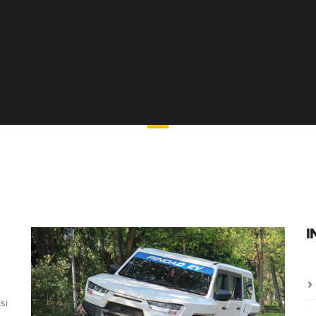
INOVASI BARU
I
si