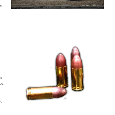
i.
k
us
et.
an