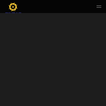
HOME
PERUSAHAAN
RUANG PUBLIK
PRODUK & JASA
KARIR
E-WBS