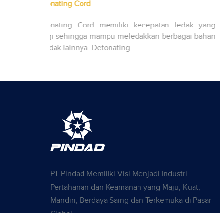
Emulsion Explosive
n ledak yang
Emulsion Explosive adalah bahan peledak 
erbagai bahan
mempunyai energi dan kekuatan yang tinggi s
tahan...
PT Pindad Memiliki Visi Menjadi Industri
Pertahanan dan Keamanan yang Maju, Kuat,
Mandiri, Berdaya Saing dan Terkemuka di Pasar
Global