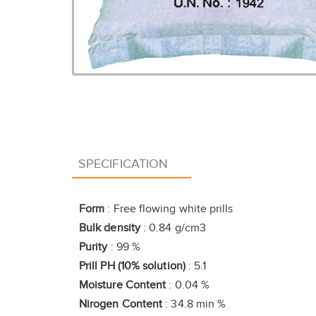
SPECIFICATION
Form
: Free flowing white prills
Bulk density
: 0.84 g/cm3
Purity
: 99 %
Prill PH (10% solution)
: 5.1
Moisture Content
: 0.04 %
Nirogen Content
: 34.8 min %