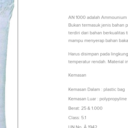
AN 1000 adalah Ammounium Ni
Bukan termasuk jenis bahan 
terdiri dari bahan berkualitas 
mampu menyerap bahan bakar 
Harus disimpan pada lingkun
temperatur rendah. Material i
Kemasan
Kemasan Dalam : plastic bag
Kemasan Luar : polypropyline
Berat: 25 & 1.000
Class: 5.1
UN No. Â 1942