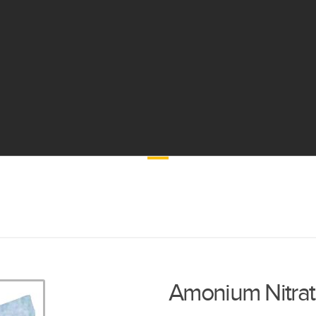
AMONIUM NITRAT
Amonium Nitrat