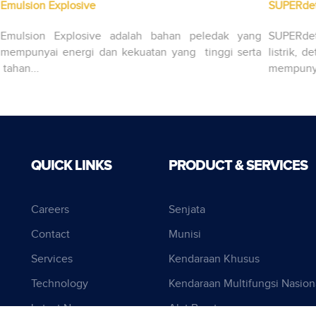
SUPERdet N-TLD
PA
yang
SUPERdet N-TLD adalah detonator milisecond non
PAN
erta
listrik, detonator delay yang berkekuatan tinggi dan
Amo
mempunyai daya...
PAN
QUICK LINKS
PRODUCT & SERVICES
Careers
Senjata
Contact
Munisi
Services
Kendaraan Khusus
Technology
Kendaraan Multifungsi Nasion
Latest News
Alat Berat