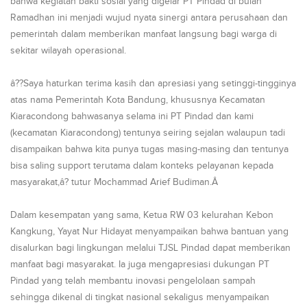
bahwa kegiatan bakti sosial yang digelar PT Pindad di bulan
Ramadhan ini menjadi wujud nyata sinergi antara perusahaan dan
pemerintah dalam memberikan manfaat langsung bagi warga di
sekitar wilayah operasional.
â??Saya haturkan terima kasih dan apresiasi yang setinggi-tingginya
atas nama Pemerintah Kota Bandung, khususnya Kecamatan
Kiaracondong bahwasanya selama ini PT Pindad dan kami
(kecamatan Kiaracondong) tentunya seiring sejalan walaupun tadi
disampaikan bahwa kita punya tugas masing-masing dan tentunya
bisa saling support terutama dalam konteks pelayanan kepada
masyarakat,â? tutur Mochammad Arief Budiman.Â
Dalam kesempatan yang sama, Ketua RW 03 kelurahan Kebon
Kangkung, Yayat Nur Hidayat menyampaikan bahwa bantuan yang
disalurkan bagi lingkungan melalui TJSL Pindad dapat memberikan
manfaat bagi masyarakat. Ia juga mengapresiasi dukungan PT
Pindad yang telah membantu inovasi pengelolaan sampah
sehingga dikenal di tingkat nasional sekaligus menyampaikan