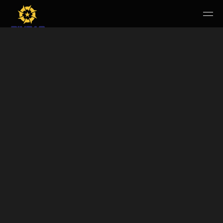
HOME
PERUSAHAAN
RUANG PUBLIK
PRODUK & JASA
KARIR
E-WBS