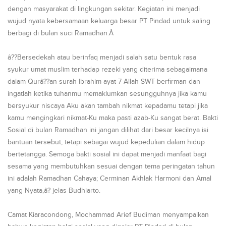
dengan masyarakat di lingkungan sekitar. Kegiatan ini menjadi
wujud nyata kebersamaan keluarga besar PT Pindad untuk saling
berbagi di bulan suci Ramadhan.Â
â??Bersedekah atau berinfaq menjadi salah satu bentuk rasa
syukur umat muslim terhadap rezeki yang diterima sebagaimana
dalam Qurâ??an surah Ibrahim ayat 7 Allah SWT berfirman dan
ingatlah ketika tuhanmu memaklumkan sesungguhnya jika kamu
bersyukur niscaya Aku akan tambah nikmat kepadamu tetapi jika
kamu mengingkari nikmat-Ku maka pasti azab-Ku sangat berat. Bakti
Sosial di bulan Ramadhan ini jangan dilihat dari besar kecilnya isi
bantuan tersebut, tetapi sebagai wujud kepedulian dalam hidup
bertetangga. Semoga bakti sosial ini dapat menjadi manfaat bagi
sesama yang membutuhkan sesuai dengan tema peringatan tahun
ini adalah Ramadhan Cahaya; Cerminan Akhlak Harmoni dan Amal
yang Nyata,â? jelas Budhiarto.
Camat Kiaracondong, Mochammad Arief Budiman menyampaikan