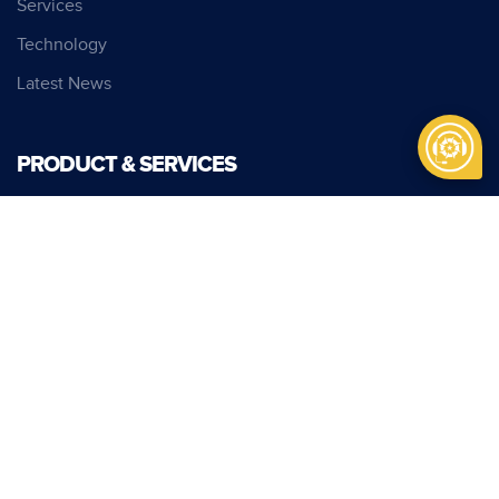
Services
Technology
Latest News
PRODUCT & SERVICES
Senjata
Munisi
Kendaraan Khusus
Kendaraan Multifungsi Nasional
Alat Berat
Infrastruktur Perhubungan
Layanan Pertambangan