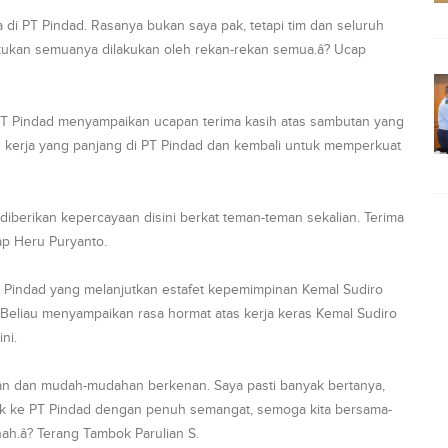
di PT Pindad. Rasanya bukan saya pak, tetapi tim dan seluruh
akukan semuanya dilakukan oleh rekan-rekan semua.â? Ucap
PT Pindad menyampaikan ucapan terima kasih atas sambutan yang
n kerja yang panjang di PT Pindad dan kembali untuk memperkuat
berikan kepercayaan disini berkat teman-teman sekalian. Terima
ap Heru Puryanto.
 Pindad yang melanjutkan estafet kepemimpinan Kemal Sudiro
Beliau menyampaikan rasa hormat atas kerja keras Kemal Sudiro
ni.
an dan mudah-mudahan berkenan. Saya pasti banyak bertanya,
uk ke PT Pindad dengan penuh semangat, semoga kita bersama-
h.â? Terang Tambok Parulian S.