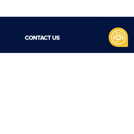
CONTACT US
Kantor Pusat
PT Pindad
Jl. Gatot Subroto No. 517
Bandung, Indonesia, 40285
Phone:
+62 22 7312073
al
Fax:
+62 22 7301222
info@pindad.com
Kantor Perwakilan
PT Pindad
Jl. Batu Ceper No. 28
Jakarta 10120