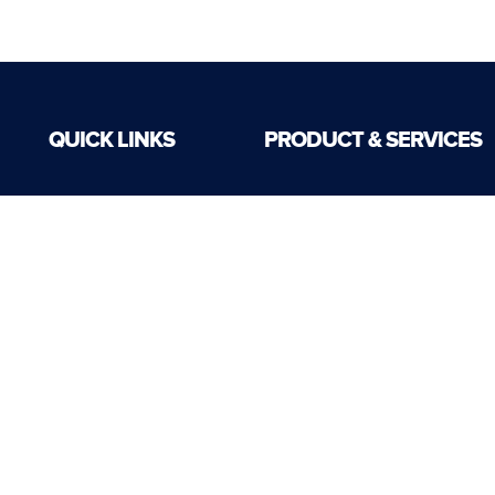
QUICK LINKS
PRODUCT & SERVICES
Careers
Senjata
Contact
Munisi
Services
Kendaraan Khusus
Technology
Kendaraan Multifungsi Nasion
Latest News
Alat Berat
Infrastruktur Perhubungan
Layanan Pertambangan
Cyber Security