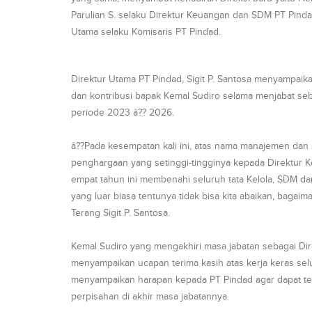
Parulian S. selaku Direktur Keuangan dan SDM PT Pindad
Utama selaku Komisaris PT Pindad.
Direktur Utama PT Pindad, Sigit P. Santosa menyampaik
dan kontribusi bapak Kemal Sudiro selama menjabat se
periode 2023 â?? 2026.
â??Pada kesempatan kali ini, atas nama manajemen dan
penghargaan yang setinggi-tingginya kepada Direktur Ke
empat tahun ini membenahi seluruh tata Kelola, SDM da
yang luar biasa tentunya tidak bisa kita abaikan, bagaim
Terang Sigit P. Santosa.
Kemal Sudiro yang mengakhiri masa jabatan sebagai D
menyampaikan ucapan terima kasih atas kerja keras sel
menyampaikan harapan kepada PT Pindad agar dapat te
perpisahan di akhir masa jabatannya.