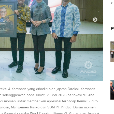
P
si & Komisaris yang dihadiri oleh jajaran Direksi, Komisaris
g diselenggarakan pada Jumat, 29 Mei 2026 berlokasi di Grha
di momen untuk memberikan apresiasi terhadap Kemal Sudiro
euangan, Manajemen Risiko dan SDM PT Pindad. Dalam momen
ru Puryanto selaku Wakil Direktur Utama PT Pindad dan Tambok