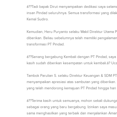
â??Tadi bapak Dirut menyampaikan dedikasi saya selama 
insan Pindad seluruhnya. Semua transformasi yang dil
Kemal Sudiro.
Kemudian, Heru Puryanto selaku Wakil Direktur Utama 
diberikan. Beliau sebelumnya telah memiliki pengalama
transformasi PT Pindad.
â??Senang bergabung Kembali dengan PT Pindad, saya di
kasih sudah diberikan kesempatan untuk kembali.â? Uc
Tambok Parulian S. selaku Direktur Keuangan & SDM PT
menyampaikan apresiasi atas sambutan yang diberikan. 
yang telah mendorong kemajuan PT Pindad hingga hari i
â??Terima kasih untuk semuanya, mohon sekali dukung
sebagai orang yang baru bergabung. Izinkan saya mas
sama menghasilkan yang terbaik dan menjalankan Amana