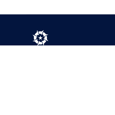
PT Pindad Memiliki Visi Menjadi Industri
Pertahanan dan Keamanan yang Maju, Kuat,
Mandiri, Berdaya Saing dan Terkemuka di Pasar
Global