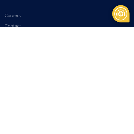
Careers
Contact
Services
Technology
Latest News
PRODUCT & SERVICES
Senjata
Munisi
Kendaraan Khusus
Kendaraan Multifungsi Nasional