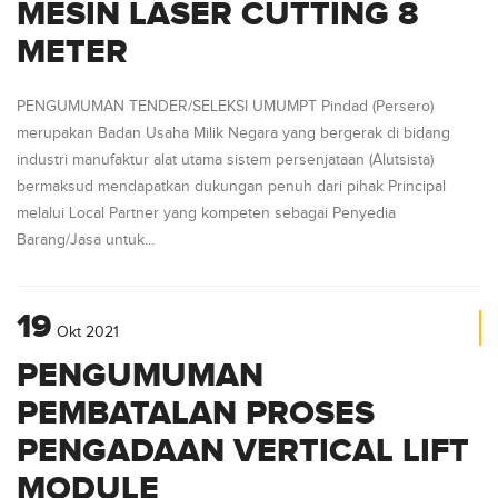
MESIN LASER CUTTING 8
METER
PENGUMUMAN TENDER/SELEKSI UMUMPT Pindad (Persero)
merupakan Badan Usaha Milik Negara yang bergerak di bidang
industri manufaktur alat utama sistem persenjataan (Alutsista)
bermaksud mendapatkan dukungan penuh dari pihak Principal
melalui Local Partner yang kompeten sebagai Penyedia
Barang/Jasa untuk...
19
Okt
2021
PENGUMUMAN
PEMBATALAN PROSES
PENGADAAN VERTICAL LIFT
MODULE