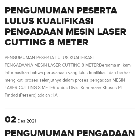
PENGUMUMAN PESERTA
LULUS KUALIFIKASI
PENGADAAN MESIN LASER
CUTTING 8 METER
PENGUMUMAN PESERTA LULUS KUALIFIKASI
PENGADAANÂ MESIN LASER CUTTING 8 METERBersama ini kami
informasikan bahwa perusahaan yang lulus kualifikasi dan berhak
mengikuti proses selanjutnya dalam proses pengadaan MESIN
LASER CUTTING 8 METER untuk Divisi Kendaraan Khusus PT
Pindad (Persero) adalah :1.Â...
02
Des
2021
PENGUMUMAN PENGADAAN