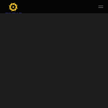
HOME
PERUSAHAAN
RUANG PUBLIK
PRODUK & JASA
KARIR
E-WBS