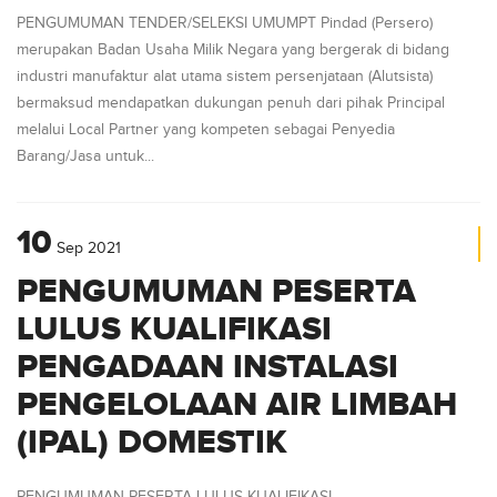
PENGUMUMAN TENDER/SELEKSI UMUMPT Pindad (Persero)
merupakan Badan Usaha Milik Negara yang bergerak di bidang
industri manufaktur alat utama sistem persenjataan (Alutsista)
bermaksud mendapatkan dukungan penuh dari pihak Principal
melalui Local Partner yang kompeten sebagai Penyedia
Barang/Jasa untuk...
10
Sep
2021
PENGUMUMAN PESERTA
LULUS KUALIFIKASI
PENGADAAN INSTALASI
PENGELOLAAN AIR LIMBAH
(IPAL) DOMESTIK