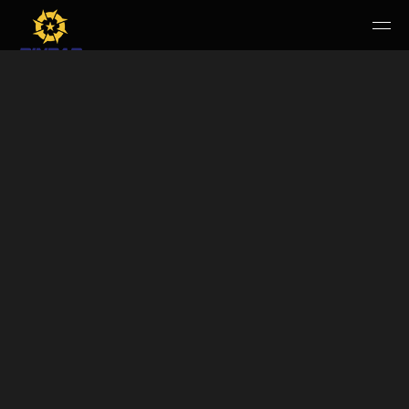
HOME
PERUSAHAAN
RUANG PUBLIK
PRODUK & JASA
KARIR
E-WBS