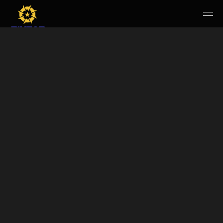
HOME
PERUSAHAAN
RUANG PUBLIK
PRODUK & JASA
KARIR
E-WBS