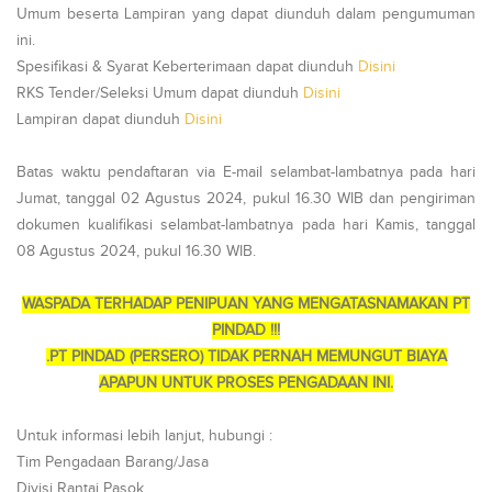
Umum beserta Lampiran yang dapat diunduh dalam pengumuman
ini.
Spesifikasi & Syarat Keberterimaan dapat diunduh
Disini
RKS Tender/Seleksi Umum dapat diunduh
Disini
Lampiran dapat diunduh
Disini
Batas waktu pendaftaran via E-mail selambat-lambatnya pada hari
Jumat, tanggal 02 Agustus 2024, pukul 16.30 WIB dan pengiriman
dokumen kualifikasi selambat-lambatnya pada hari Kamis, tanggal
08 Agustus 2024, pukul 16.30 WIB.
WASPADA TERHADAP PENIPUAN YANG MENGATASNAMAKAN PT
PINDAD !!!
.PT PINDAD (PERSERO) TIDAK PERNAH MEMUNGUT BIAYA
APAPUN UNTUK PROSES PENGADAAN INI.
Untuk informasi lebih lanjut, hubungi :
Tim Pengadaan Barang/Jasa
Divisi Rantai Pasok