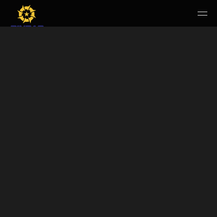
HOME
PERUSAHAAN
RUANG PUBLIK
PRODUK & JASA
KARIR
E-WBS