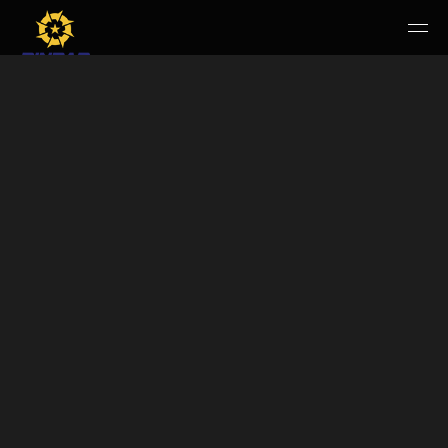
HOME
PERUSAHAAN
RUANG PUBLIK
PRODUK & JASA
KARIR
E-WBS