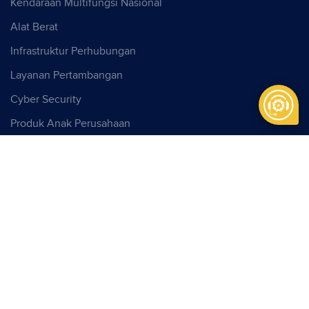
Kendaraan Multifungsi Nasional
Alat Berat
Infrastruktur Perhubungan
Layanan Pertambangan
Cyber Security
Produk Anak Perusahaan
CONTACT US
Kantor Pusat
PT Pindad
Jl. Gatot Subroto No. 517
Bandung, Indonesia, 40285
Phone:
+62 22 7312073
Fax:
+62 22 7301222