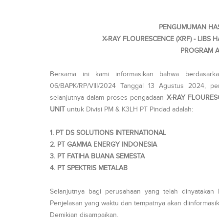
PENGUMUMAN HASI
X-RAY FLOURESCENCE (XRF) - LIBS 
PROGRAM A
Bersama ini kami informasikan bahwa berdasark
06/BAPK/RP/VIII/2024 Tanggal 13 Agustus 2024, per
selanjutnya dalam proses pengadaan
X-RAY FLOURESC
UNIT
untuk Divisi PM & K3LH PT Pindad adalah:
1. PT DS SOLUTIONS INTERNATIONAL
2. PT GAMMA ENERGY INDONESIA
3. PT FATIHA BUANA SEMESTA
4. PT SPEKTRIS METALAB
Selanjutnya bagi perusahaan yang telah dinyatakan l
Penjelasan yang waktu dan tempatnya akan diinformasik
Demikian disampaikan.