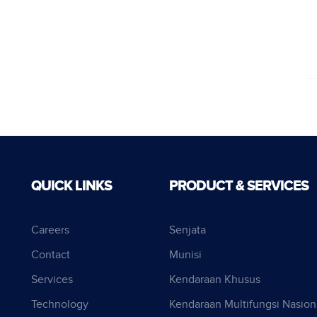
QUICK LINKS
PRODUCT & SERVICES
Careers
Senjata
Contact
Munisi
Services
Kendaraan Khusus
Technology
Kendaraan Multifungsi Nasion