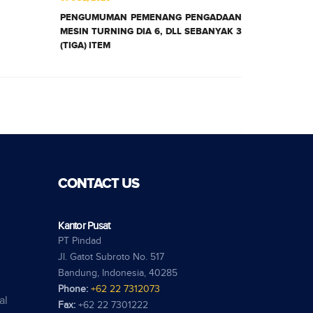
PENGUMUMAN PEMENANG PENGADAAN
MESIN TURNING DIA 6, DLL SEBANYAK 3
(TIGA) ITEM
CONTACT US
Kantor Pusat
PT Pindad
Jl. Gatot Subroto No. 517
Bandung, Indonesia, 40285
Phone:
+62 22 7312073
al
Fax:
+62 22 7301222