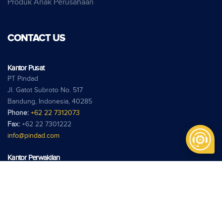
Produk Anak Perusahaan
CONTACT US
Kantor Pusat
PT Pindad
Jl. Gatot Subroto No. 517
Bandung, Indonesia, 40285
Phone:
+62 22 7312073
Fax:
+62 22 7301222
info@pindad.com
Kantor Perwakilan
PT Pindad
Jl. Batu Ceper No. 28
Jakarta 10120
Phone:
+62 21 3806929
Fax:
+62 21 3814039