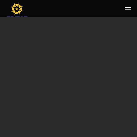
HOME
PERUSAHAAN
RUANG PUBLIK
PRODUK & JASA
KARIR
E-WBS